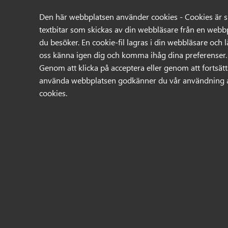
08-31 44 55
sales@technix.se
Den här webbplatsen använder cookies - Cookies är 
Swedish
English
textbitar som skickas av din webbläsare från en webb
du besöker. En cookie-fil lagras i din webbläsare och l
oss känna igen dig och komma ihåg dina preferenser.
Genom att klicka på acceptera eller genom att fortsät
Sök
använda webbplatsen godkänner du vår användning 
cookies.
Produkter
Mina sidor
Logga in
Användarnamn
Lösenord