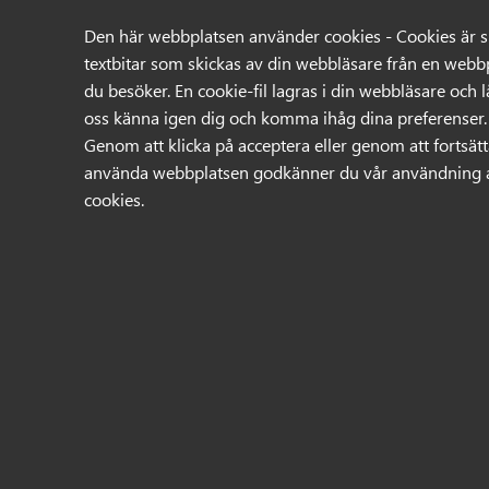
08-31 44 55
sales@technix.se
Den här webbplatsen använder cookies - Cookies är 
Swedish
English
textbitar som skickas av din webbläsare från en webb
du besöker. En cookie-fil lagras i din webbläsare och l
oss känna igen dig och komma ihåg dina preferenser.
Genom att klicka på acceptera eller genom att fortsät
Sök
använda webbplatsen godkänner du vår användning 
cookies.
Produkter
Mina sidor
Datorer
Barebone