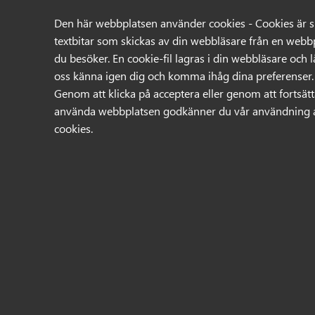
08-31 44 55
sales@technix.se
Den här webbplatsen använder cookies - Cookies är 
Swedish
English
textbitar som skickas av din webbläsare från en webb
du besöker. En cookie-fil lagras i din webbläsare och l
oss känna igen dig och komma ihåg dina preferenser.
Genom att klicka på acceptera eller genom att fortsät
Sök
använda webbplatsen godkänner du vår användning 
cookies.
Produkter
Mina sidor
NO PRODUCT