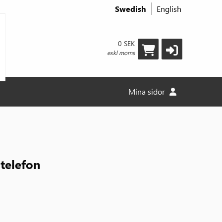
Swedish
English
0 SEK
exkl moms
Mina sidor
telefon