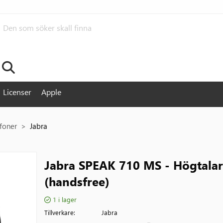
Sök
Licenser
Apple
foner
Jabra
Jabra SPEAK 710 MS - Högtalar
(handsfree)
1
i lager
Tillverkare
Jabra